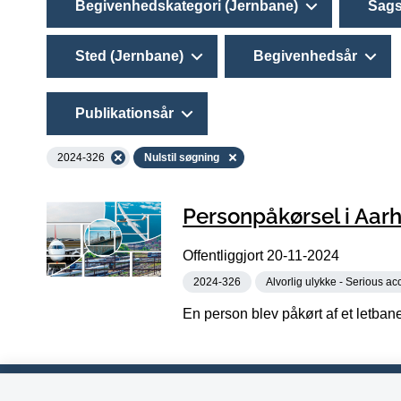
Begivenhedskategori (Jernbane)
Sags
Sted (Jernbane)
Begivenhedsår
Publikationsår
2024-326
Nulstil søgning
Personpåkørsel i Aar
Offentliggjort
20-11-2024
2024-326
Alvorlig ulykke - Serious ac
En person blev påkørt af et letba