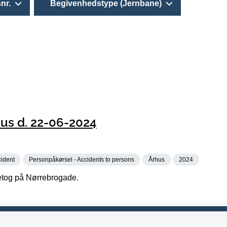
nr.
Begivenhedstype (Jernbane)
hus d. 22-06-2024
cident
Personpåkørsel - Accidents to persons
Århus
2024
netog på Nørrebrogade.