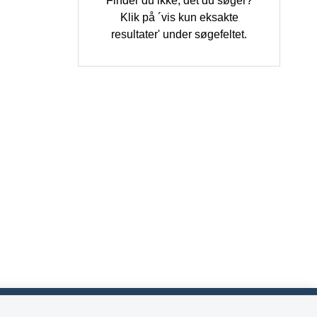
Finder du ikke, det du søger?
Klik på ´vis kun eksakte
resultater' under søgefeltet.