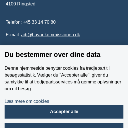
4100 Ringsted
Telefon:
+45 33 14 70 80
E-mail:
aib@havarikommissionen.dk
Tilgængelighedserklæring
Du bestemmer over dine data
Whistleblowerordning
Denne hjemmeside benytter cookies fra tredjepart til
besøgsstatistik. Vælger du ''Accepter alle'', giver du
Følg os på YouTube
samtykke til at tredjepartsservices må gemme oplysninger
om dit besøg.
Læs mere om cookies
Accepter alle