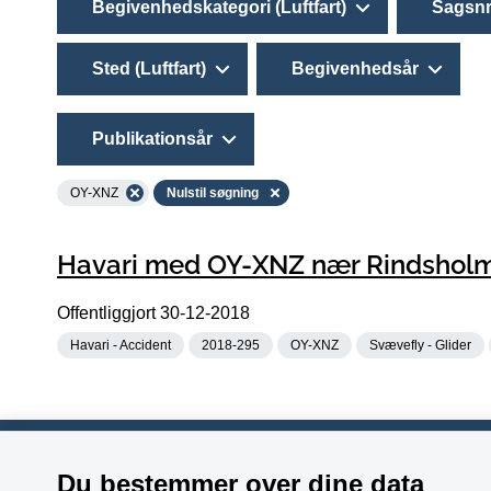
Begivenhedskategori (Luftfart)
Sagsnr
Sted (Luftfart)
Begivenhedsår
Publikationsår
OY-XNZ
Nulstil søgning
Havari med OY-XNZ nær Rindsholm
Offentliggjort
30-12-2018
Havari - Accident
2018-295
OY-XNZ
Svævefly - Glider
Du bestemmer over dine data
Havarikommissionen
Telefon:
+4