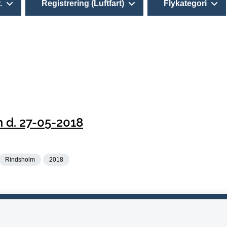
.
Registrering (Luftfart)
Flykategori
 d. 27-05-2018
Rindsholm
2018
5 33 14 70 80
Tilgængelighedserklæring