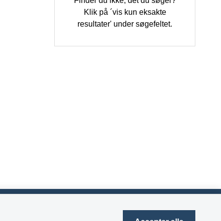
Finder du ikke, det du søger?
Klik på ´vis kun eksakte
resultater' under søgefeltet.