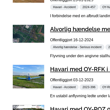
Havari - Accident
2024-457
OY-N
I forbindelse med en afbrudt landing
Alvorlig hændelse me
Offentliggjort
16-12-2024
Alvorlig hændelse - Serious incident
2
Flyvning under den angivne stallhas
Havari med OY-RFK i 
Offentliggjort
03-12-2023
Havari - Accident
2023-396
OY-R
En ustabil anflyvning ledte under l
Havari med OY-POZ 0,