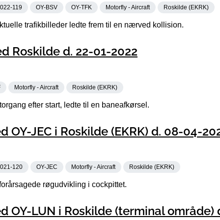
022-119
OY-BSV
OY-TFK
Motorfly - Aircraft
Roskilde (EKRK)
elle trafikbilleder ledte frem til en nærved kollision.
d Roskilde d. 22-01-2022
F
Motorfly - Aircraft
Roskilde (EKRK)
rgang efter start, ledte til en baneafkørsel.
d OY-JEC i Roskilde (EKRK) d. 08-04-20
021-120
OY-JEC
Motorfly - Aircraft
Roskilde (EKRK)
 forårsagede røgudvikling i cockpittet.
d OY-LUN i Roskilde (terminal område) d