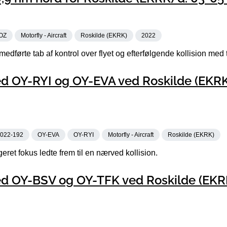
OZ
Motorfly - Aircraft
Roskilde (EKRK)
2022
t medførte tab af kontrol over flyet og efterfølgende kollision med
d OY-RYI og OY-EVA ved Roskilde (EKRK
022-192
OY-EVA
OY-RYI
Motorfly - Aircraft
Roskilde (EKRK)
eret fokus ledte frem til en nærved kollision.
d OY-BSV og OY-TFK ved Roskilde (EKRK