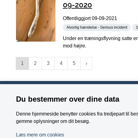
09-2020
Offentliggjort
09-09-2021
Alvorlig hændelse - Serious incident
2
Under en træningsflyvning satte en
mod højre.
1
2
3
4
5
Du bestemmer over dine data
Havarikommissionen
Telefon:
+4
Jættevej 50A, 1. sal, mf.
Denne hjemmeside benytter cookies fra tredjepart til besø
E-mail:
ai
gemme oplysninger om dit besøg.
4100 Ringsted
Læs mere om cookies