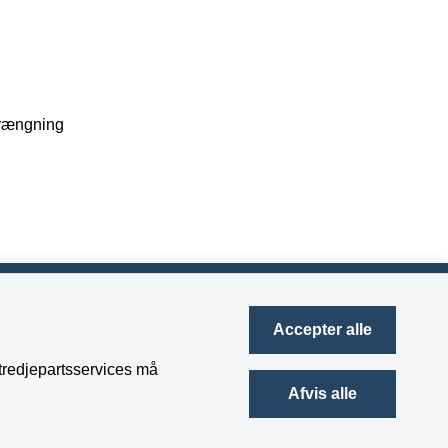
 krængning
Accepter alle
t tredjepartsservices må
Afvis alle