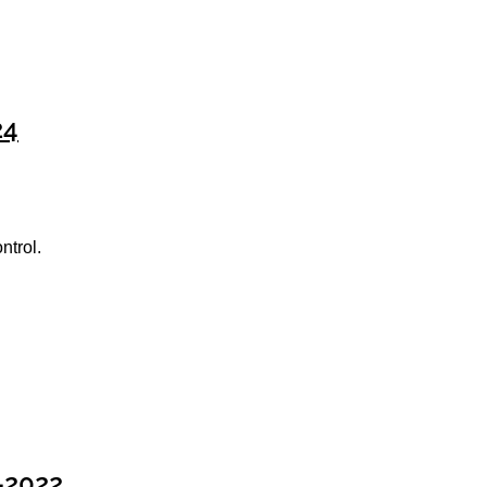
24
ntrol.
-2022