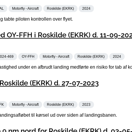
AL
Motorfly - Aircraft
Roskilde (EKRK)
2024
 tabte piloten kontrollen over flyet.
d OY-FFH i Roskilde (EKRK) d. 11-09-20
024-469
OY-FFH
Motorfly - Aircraft
Roskilde (EKRK)
2024
tighed under en afbrudt landing medførte en risiko for tab af ko
Roskilde (EKRK) d. 27-07-2023
FK
Motorfly - Aircraft
Roskilde (EKRK)
2023
andingsafløbet til kørsel ud over siden af landingsbanen.
9 nm nord for Roskilde (EKRK) d. 03-05