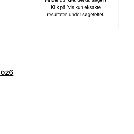
Finder du ikke, det du søger?
Klik på ´vis kun eksakte
resultater' under søgefeltet.
2026