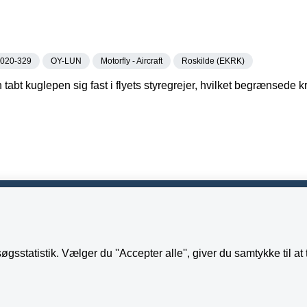
020-329
OY-LUN
Motorfly - Aircraft
Roskilde (EKRK)
 tabt kuglepen sig fast i flyets styregrejer, hvilket begrænsede
5 33 14 70 80
Tilgængelighedserklæring
gsstatistik. Vælger du ''Accepter alle'', giver du samtykke til a
b@havarikommissionen.dk
Whistleblowerordning
Følg os på YouTube