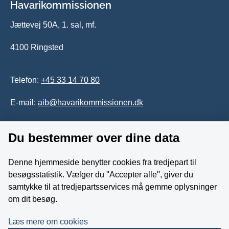
Havarikommissionen
Jættevej 50A, 1. sal, mf.
4100 Ringsted
Telefon:
+45 33 14 70 80
E-mail:
aib@havarikommissionen.dk
Du bestemmer over dine data
Tilgængelighedserklæring
Whistleblowerordning
Denne hjemmeside benytter cookies fra tredjepart til
besøgsstatistik. Vælger du ''Accepter alle'', giver du
Følg os på YouTube
samtykke til at tredjepartsservices må gemme oplysninger
om dit besøg.
Læs mere om cookies