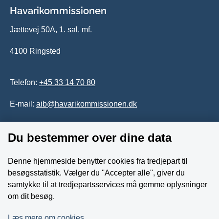
Havarikommissionen
Jættevej 50A, 1. sal, mf.
4100 Ringsted
Telefon:
+45 33 14 70 80
E-mail:
aib@havarikommissionen.dk
Tilgængelighedserklæring
Du bestemmer over dine data
Whistleblowerordning
Denne hjemmeside benytter cookies fra tredjepart til
besøgsstatistik. Vælger du ''Accepter alle'', giver du
Følg os på YouTube
samtykke til at tredjepartsservices må gemme oplysninger
om dit besøg.
Læs mere om cookies