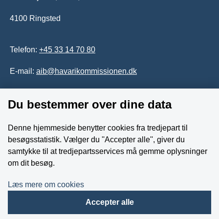
4100 Ringsted
Telefon:
+45 33 14 70 80
E-mail:
aib@havarikommissionen.dk
Du bestemmer over dine data
Tilgængelighedserklæring
Whistleblowerordning
Denne hjemmeside benytter cookies fra tredjepart til
besøgsstatistik. Vælger du ''Accepter alle'', giver du
Følg os på YouTube
samtykke til at tredjepartsservices må gemme oplysninger
om dit besøg.
Læs mere om cookies
Accepter alle