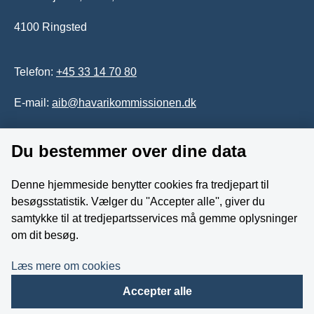
4100 Ringsted
Telefon:
+45 33 14 70 80
E-mail:
aib@havarikommissionen.dk
Du bestemmer over dine data
Tilgængelighedserklæring
Whistleblowerordning
Denne hjemmeside benytter cookies fra tredjepart til
besøgsstatistik. Vælger du ''Accepter alle'', giver du
Følg os på YouTube
samtykke til at tredjepartsservices må gemme oplysninger
om dit besøg.
Læs mere om cookies
Accepter alle