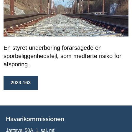
En styret underboring forårsagede en
sporbeliggenhedsfejl, som medførte risiko for
afsporing.
2023-163
Havarikommissionen
Jættevej 50A, 1. sal, mf.