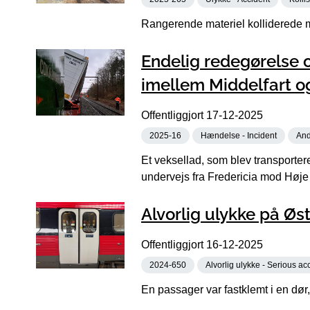
Rangerende materiel kolliderede 
Endelig redegørelse 
imellem Middelfart o
Offentliggjort
17-12-2025
2025-16
Hændelse - Incident
And
Et veksellad, som blev transporter
undervejs fra Fredericia mod Høje
Alvorlig ulykke på Øs
Offentliggjort
16-12-2025
2024-650
Alvorlig ulykke - Serious ac
En passager var fastklemt i en dør, 