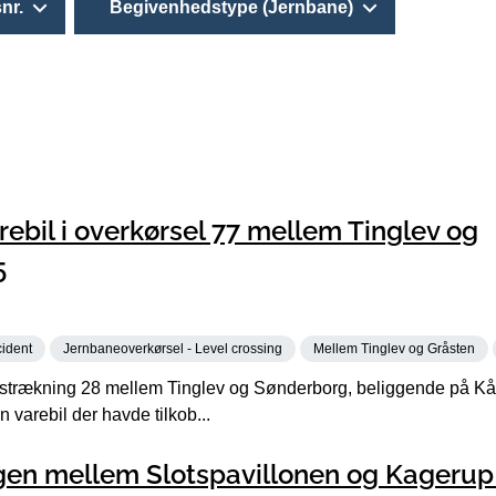
nr.
Begivenhedstype (Jernbane)
rebil i overkørsel 77 mellem Tinglev og
5
cident
Jernbaneoverkørsel - Level crossing
Mellem Tinglev og Gråsten
strækning 28 mellem Tinglev og Sønderborg, beliggende på Kå
 varebil der havde tilkob...
ngen mellem Slotspavillonen og Kagerup 