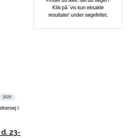
Finder du ikke, det du søger?
Klik på ´vis kun eksakte
resultater' under søgefeltet.
2025
dnervej i
d. 23-