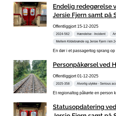
Endelig redegørelse 
Jersie Fjern samt på
Offentliggjort
15-12-2025
2024-562
Hændelse - Incident
An
Mellem Kildebrønde og Jersie Fjern i km 2
En dør i et passagertog sprang op
Personpåkørsel ved Hi
Offentliggjort
01-12-2025
2025-358
Alvorlig ulykke - Serious ac
Et regionaltog påkørte en person ko
Statusopdatering ve
Jersie Fjern samt på