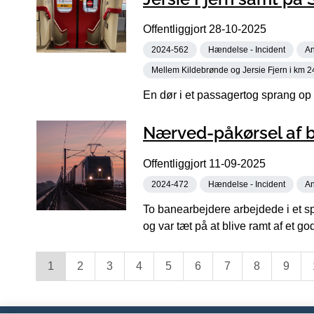
Offentliggjort
28-10-2025
2024-562
Hændelse - Incident
An
Mellem Kildebrønde og Jersie Fjern i km 2
En dør i et passagertog sprang op
Nærved-påkørsel af b
Offentliggjort
11-09-2025
2024-472
Hændelse - Incident
An
To banearbejdere arbejdede i et sp
og var tæt på at blive ramt af et go
1
2
3
4
5
6
7
8
9