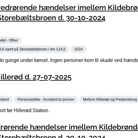
vedrørende hændelser imellem Kildebr
 Storebæltsbroen d. 30-10-2024
det - Other
4,6 samt på Storebæltsbroen i km 124,0
2024
 to gange under kørsel. Ingen personer kom til skade ved hænd
llerød d. 27-07-2025
cident
Personulykke - Accident to person
Mellem Hillerød og Fredensborg
rt før Hillerød Station.
drørende hændelser imellem Kildebrønd
 Storebæltsbroen d. 30-10-2024