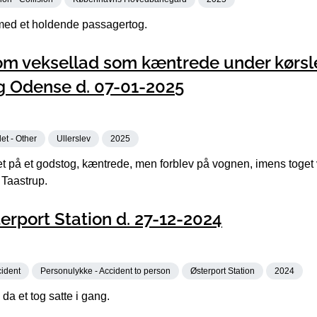
med et holdende passagertog.
om veksellad som kæntrede under kørsl
g Odense d. 07-01-2025
et - Other
Ullerslev
2025
et på et godstog, kæntrede, men forblev på vognen, imens toget 
 Taastrup.
terport Station d. 27-12-2024
cident
Personulykke - Accident to person
Østerport Station
2024
da et tog satte i gang.