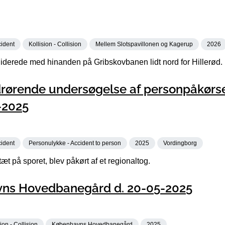
cident
Kollision - Collision
Mellem Slotspavillonen og Kagerup
2026
iderede med hinanden på Gribskovbanen lidt nord for Hillerød.
rørende undersøgelse af personpåkørse
-2025
cident
Personulykke - Accident to person
2025
Vordingborg
t på sporet, blev påkørt af et regionaltog.
avns Hovedbanegård d. 20-05-2025
ion - Collision
Københavns Hovedbanegård
2025