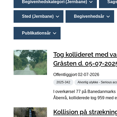
Begivenhedskategori (Jernbane)
Sags
Sted (Jernbane)
Begivenhedsår
Publikationsår
Tog kollideret med va
Gråsten d. 05-07-202
Offentliggjort
02-07-2026
2025-342
Alvorlig ulykke - Serious ac
I overkørsel 77 på Banedanmarks 
Åbenrå, kolliderede tog 959 med en
Kollision på strækni