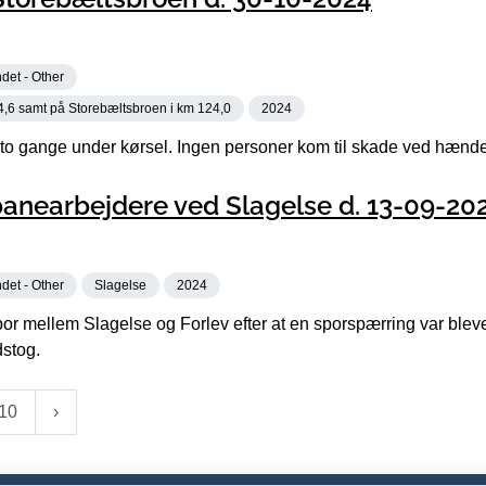
det - Other
4,6 samt på Storebæltsbroen i km 124,0
2024
 to gange under kørsel. Ingen personer kom til skade ved hænd
anearbejdere ved Slagelse d. 13-09-20
det - Other
Slagelse
2024
or mellem Slagelse og Forlev efter at en sporspærring var blev
dstog.
10