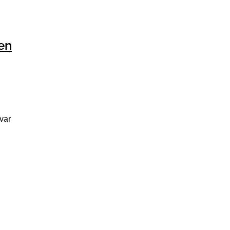
en
var