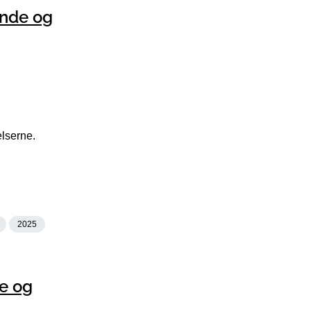
ønde og
elserne.
2025
e og