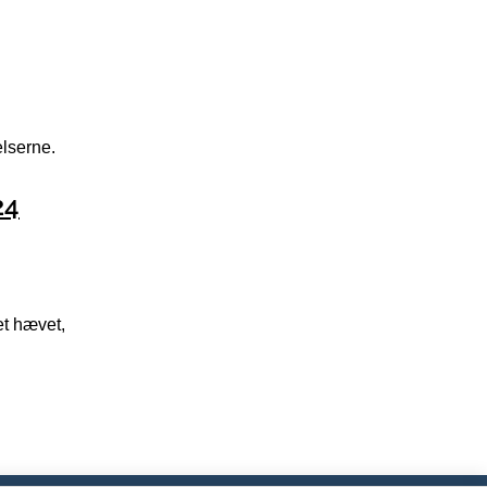
elserne.
24
et hævet,