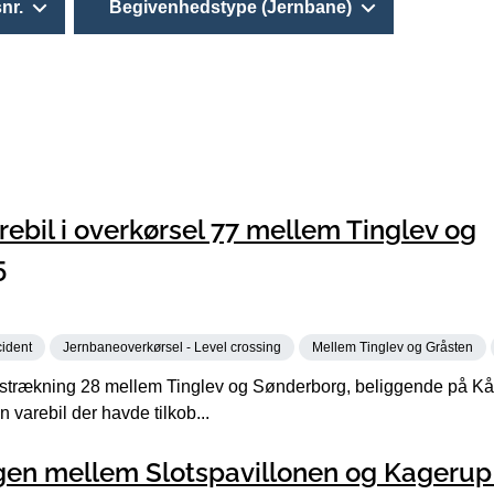
nr.
Begivenhedstype (Jernbane)
rebil i overkørsel 77 mellem Tinglev og
5
cident
Jernbaneoverkørsel - Level crossing
Mellem Tinglev og Gråsten
strækning 28 mellem Tinglev og Sønderborg, beliggende på Kå
 varebil der havde tilkob...
ngen mellem Slotspavillonen og Kagerup 