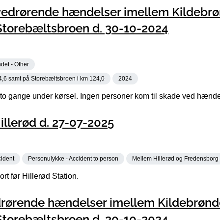
vedrørende hændelser imellem Kildebr
 Storebæltsbroen d. 30-10-2024
det - Other
4,6 samt på Storebæltsbroen i km 124,0
2024
 to gange under kørsel. Ingen personer kom til skade ved hænd
llerød d. 27-07-2025
cident
Personulykke - Accident to person
Mellem Hillerød og Fredensborg
rt før Hillerød Station.
drørende hændelser imellem Kildebrønd
 Storebæltsbroen d. 30-10-2024