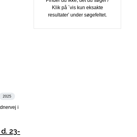
Finder du ikke, det du søger?
Klik på ´vis kun eksakte
resultater' under søgefeltet.
2025
dnervej i
d. 23-