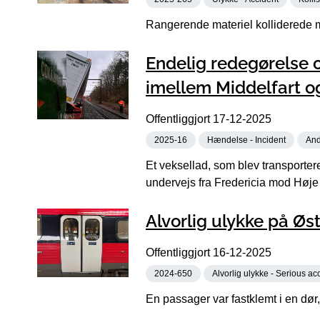
Rangerende materiel kolliderede 
Endelig redegørelse 
imellem Middelfart o
Offentliggjort
17-12-2025
2025-16
Hændelse - Incident
And
Et veksellad, som blev transporter
undervejs fra Fredericia mod Høje
Alvorlig ulykke på Øs
Offentliggjort
16-12-2025
2024-650
Alvorlig ulykke - Serious ac
En passager var fastklemt i en dør, 