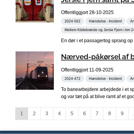
Offentliggjort
28-10-2025
2024-562
Hændelse - Incident
An
Mellem Kildebrønde og Jersie Fjern i km 2
En dør i et passagertog sprang op
Nærved-påkørsel af b
Offentliggjort
11-09-2025
2024-472
Hændelse - Incident
An
To banearbejdere arbejdede i et sp
og var tæt på at blive ramt af et go
1
2
3
4
5
6
7
8
9