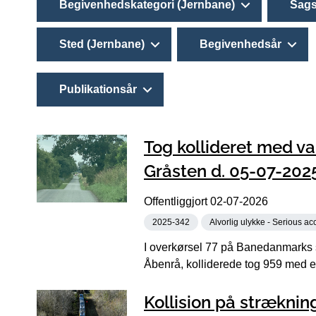
Begivenhedskategori (Jernbane)
Sags
Sted (Jernbane)
Begivenhedsår
Publikationsår
Tog kollideret med va
Gråsten d. 05-07-202
Offentliggjort
02-07-2026
2025-342
Alvorlig ulykke - Serious ac
I overkørsel 77 på Banedanmarks 
Åbenrå, kolliderede tog 959 med en
Kollision på strækni