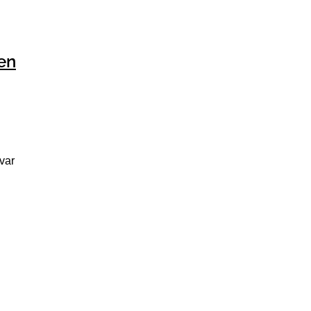
en
var