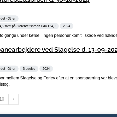
det - Other
4,6 samt på Storebæltsbroen i km 124,0
2024
 to gange under kørsel. Ingen personer kom til skade ved hænd
anearbejdere ved Slagelse d. 13-09-20
det - Other
Slagelse
2024
or mellem Slagelse og Forlev efter at en sporspærring var blev
dstog.
10