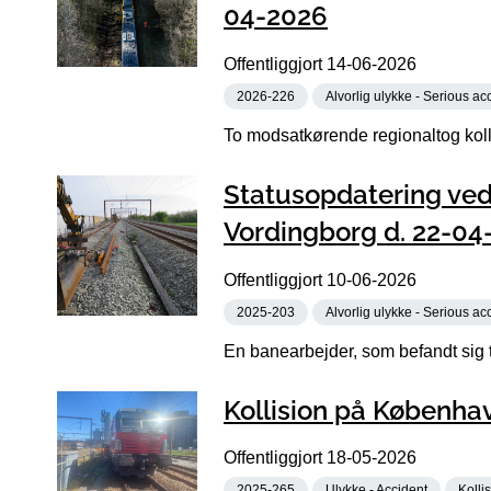
04-2026
Offentliggjort
14-06-2026
2026-226
Alvorlig ulykke - Serious ac
To modsatkørende regionaltog koll
Statusopdatering ved
Vordingborg d. 22-04
Offentliggjort
10-06-2026
2025-203
Alvorlig ulykke - Serious ac
En banearbejder, som befandt sig tæ
Kollision på Københ
Offentliggjort
18-05-2026
2025-265
Ulykke - Accident
Kollis