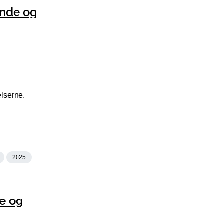
ønde og
elserne.
2025
e og