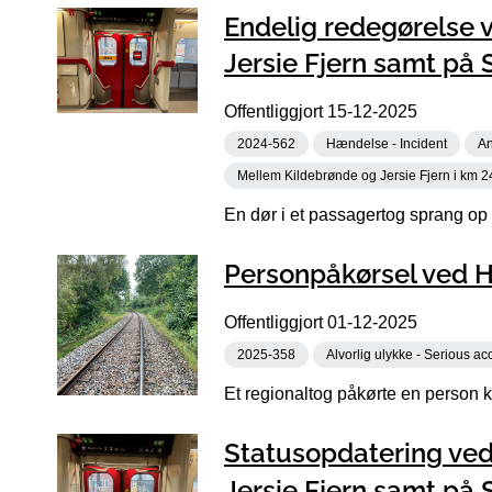
Endelig redegørelse 
Jersie Fjern samt på
Offentliggjort
15-12-2025
2024-562
Hændelse - Incident
An
Mellem Kildebrønde og Jersie Fjern i km 2
En dør i et passagertog sprang op
Personpåkørsel ved Hi
Offentliggjort
01-12-2025
2025-358
Alvorlig ulykke - Serious ac
Et regionaltog påkørte en person ko
Statusopdatering ve
Jersie Fjern samt på