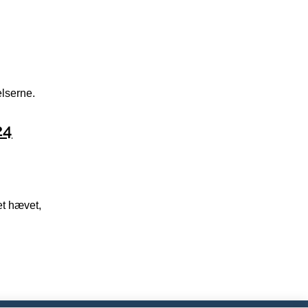
elserne.
24
et hævet,