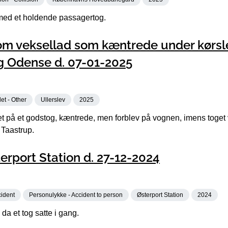
med et holdende passagertog.
om veksellad som kæntrede under kørsl
g Odense d. 07-01-2025
et - Other
Ullerslev
2025
et på et godstog, kæntrede, men forblev på vognen, imens toget 
 Taastrup.
terport Station d. 27-12-2024
cident
Personulykke - Accident to person
Østerport Station
2024
da et tog satte i gang.