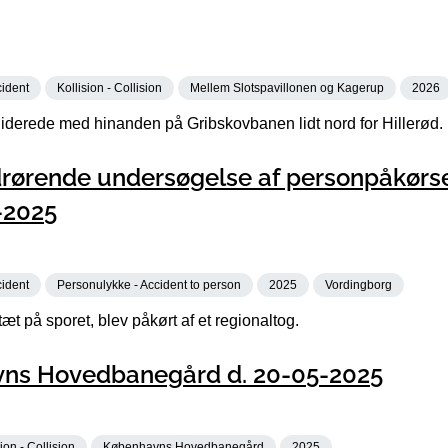
cident
Kollision - Collision
Mellem Slotspavillonen og Kagerup
2026
iderede med hinanden på Gribskovbanen lidt nord for Hillerød.
rørende undersøgelse af personpåkørse
-2025
cident
Personulykke - Accident to person
2025
Vordingborg
t på sporet, blev påkørt af et regionaltog.
avns Hovedbanegård d. 20-05-2025
ion - Collision
Københavns Hovedbanegård
2025