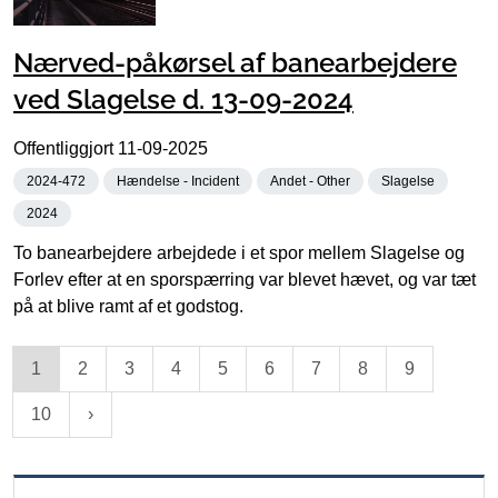
Nærved-påkørsel af banearbejdere
ved Slagelse d. 13-09-2024
Offentliggjort
11-09-2025
2024-472
Hændelse - Incident
Andet - Other
Slagelse
2024
To banearbejdere arbejdede i et spor mellem Slagelse og
Forlev efter at en sporspærring var blevet hævet, og var tæt
på at blive ramt af et godstog.
1
2
3
4
5
6
7
8
9
10