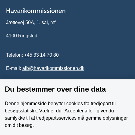
Havarikommissionen
Jættevej 50A, 1. sal, mf.
4100 Ringsted
Telefon:
+45 33 14 70 80
E-mail:
aib@havarikommissionen.dk
Tilgængelighedserklæring
Du bestemmer over dine data
Whistleblowerordning
Denne hjemmeside benytter cookies fra tredjepart til
besøgsstatistik. Vælger du ''Accepter alle'', giver du
Følg os på YouTube
samtykke til at tredjepartsservices må gemme oplysninger
om dit besøg.