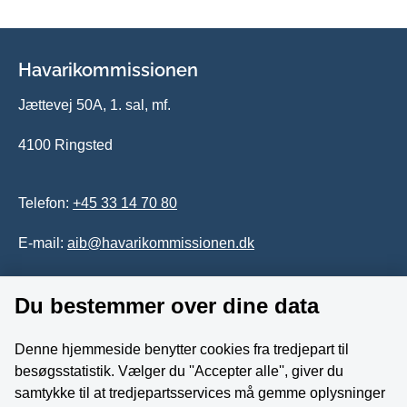
Havarikommissionen
Jættevej 50A, 1. sal, mf.
4100 Ringsted
Telefon:
+45 33 14 70 80
E-mail:
aib@havarikommissionen.dk
Tilgængelighedserklæring
Du bestemmer over dine data
Whistleblowerordning
Denne hjemmeside benytter cookies fra tredjepart til
besøgsstatistik. Vælger du ''Accepter alle'', giver du
Følg os på YouTube
samtykke til at tredjepartsservices må gemme oplysninger