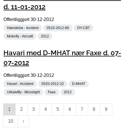
d. 11-01-2012
Offentliggjort
30-12-2012
Hændelse - Incident
0510-2012-80
OY-CBT
Motorfly - Aircraft
2012
Havari med D-MHAT nær Faxe d. 07-
07-2012
Offentliggjort
30-12-2012
Havari - Accident
0520-2012-22
D-MHAT
Ultraletfly - Microlight
Faxe
2012
1
2
3
4
5
6
7
8
9
10