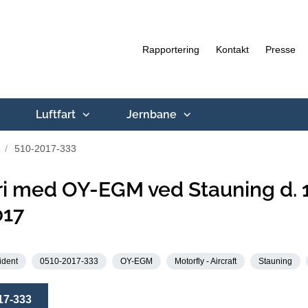
Rapportering
Kontakt
Presse
Luftfart
Jernbane
510-2017-333
i med OY-EGM ved Stauning d. 
017
ident
0510-2017-333
OY-EGM
Motorfly - Aircraft
Stauning
17-333