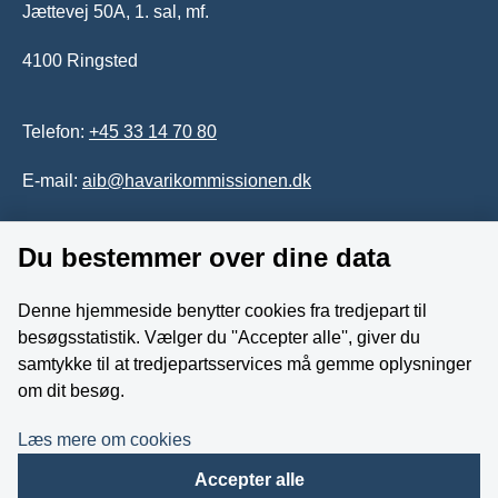
Jættevej 50A, 1. sal, mf.
4100 Ringsted
Telefon:
+45 33 14 70 80
E-mail:
aib@havarikommissionen.dk
Du bestemmer over dine data
Tilgængelighedserklæring
Whistleblowerordning
Denne hjemmeside benytter cookies fra tredjepart til
besøgsstatistik. Vælger du ''Accepter alle'', giver du
Følg os på YouTube
samtykke til at tredjepartsservices må gemme oplysninger
om dit besøg.
Læs mere om cookies
Accepter alle