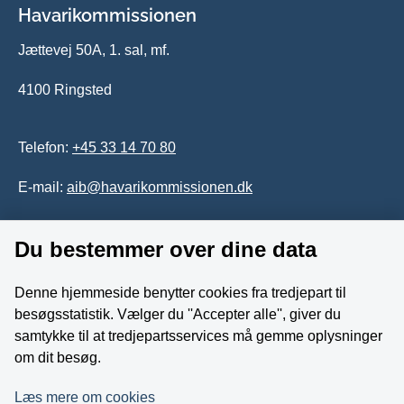
Havarikommissionen
Jættevej 50A, 1. sal, mf.
4100 Ringsted
Telefon:
+45 33 14 70 80
E-mail:
aib@havarikommissionen.dk
Du bestemmer over dine data
Tilgængelighedserklæring
Whistleblowerordning
Denne hjemmeside benytter cookies fra tredjepart til
besøgsstatistik. Vælger du ''Accepter alle'', giver du
Følg os på YouTube
samtykke til at tredjepartsservices må gemme oplysninger
om dit besøg.
Læs mere om cookies