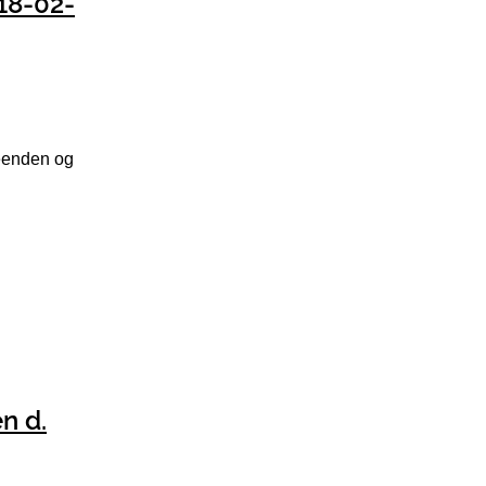
 18-02-
neenden og
n d.