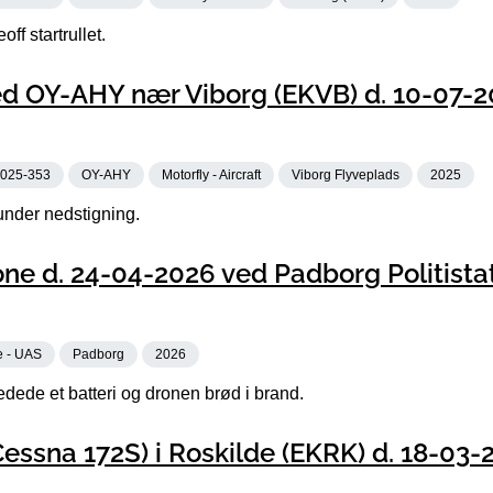
ff startrullet.
d OY-AHY nær Viborg (EKVB) d. 10-07-2
025-353
OY-AHY
Motorfly - Aircraft
Viborg Flyveplads
2025
under nedstigning.
ne d. 24-04-2026 ved Padborg Politista
e - UAS
Padborg
2026
edede et batteri og dronen brød i brand.
essna 172S) i Roskilde (EKRK) d. 18-03-