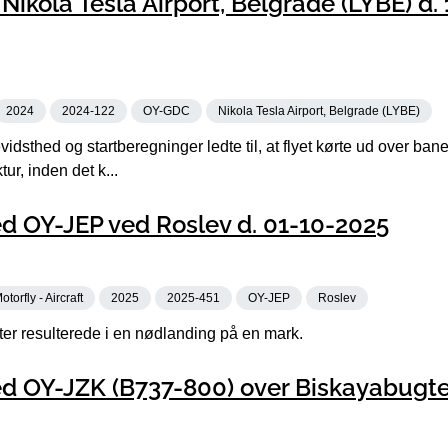
ikola Tesla Airport, Belgrade (LYBE) d.
2024
2024-122
OY-GDC
Nikola Tesla Airport, Belgrade (LYBE)
dsthed og startberegninger ledte til, at flyet kørte ud over ba
ur, inden det k...
d OY-JEP ved Roslev d. 01-10-2025
otorfly - Aircraft
2025
2025-451
OY-JEP
Roslev
fter resulterede i en nødlanding på en mark.
d OY-JZK (B737-800) over Biskayabugte