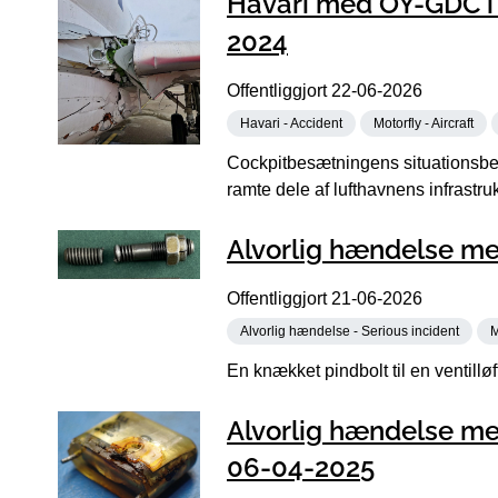
Havari med OY-GDC i N
2024
Offentliggjort
22-06-2026
Havari - Accident
Motorfly - Aircraft
Cockpitbesætningens situationsbevi
ramte dele af lufthavnens infrastrukt
Alvorlig hændelse me
Offentliggjort
21-06-2026
Alvorlig hændelse - Serious incident
M
En knækket pindbolt til en ventillø
Alvorlig hændelse me
06-04-2025