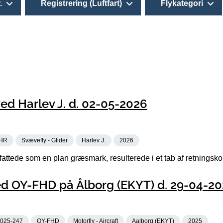
.
Registrering (Luftfart)
Flykategori
d Harlev J. d. 02-05-2026
HR
Svævefly - Glider
Harlev J.
2026
attede som en plan græsmark, resulterede i et tab af retningskon
d OY-FHD på Ålborg (EKYT) d. 29-04-20
025-247
OY-FHD
Motorfly - Aircraft
Aalborg (EKYT)
2025