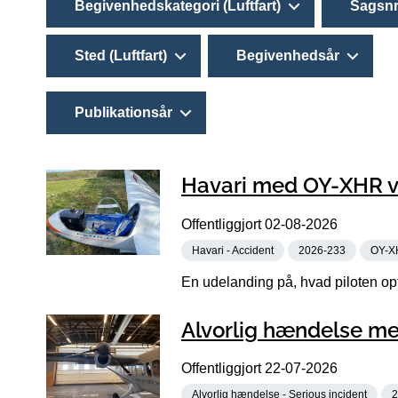
Begivenhedskategori (Luftfart)
Sagsnr
Sted (Luftfart)
Begivenhedsår
Publikationsår
Havari med OY-XHR ve
Offentliggjort
02-08-2026
Havari - Accident
2026-233
OY-X
En udelanding på, hvad piloten opf
Alvorlig hændelse me
Offentliggjort
22-07-2026
Alvorlig hændelse - Serious incident
2