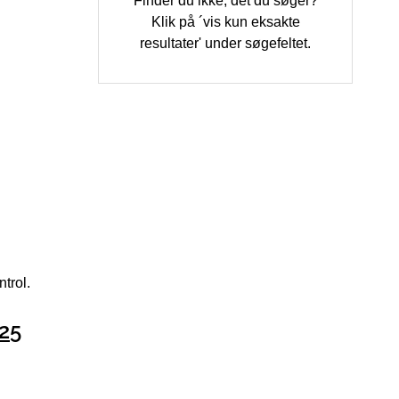
Finder du ikke, det du søger?
Klik på ´vis kun eksakte
resultater' under søgefeltet.
trol.
25