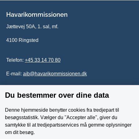
Havarikommissionen
Jættevej 50A, 1. sal, mf.
4100 Ringsted
Telefon:
+45 33 14 70 80
E-mail:
aib@havarikommissionen.dk
Du bestemmer over dine data
Tilgængelighedserklæring
Whistleblowerordning
Denne hjemmeside benytter cookies fra tredjepart til
besøgsstatistik. Vælger du ''Accepter alle'', giver du
Følg os på YouTube
samtykke til at tredjepartsservices må gemme oplysninger
om dit besøg.