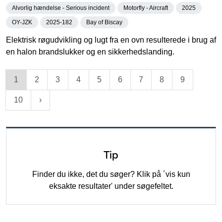
Alvorlig hændelse - Serious incident
Motorfly - Aircraft
2025
OY-JZK
2025-182
Bay of Biscay
Elektrisk røgudvikling og lugt fra en ovn resulterede i brug af
en halon brandslukker og en sikkerhedslanding.
1
2
3
4
5
6
7
8
9
10
Tip
Finder du ikke, det du søger? Klik på ´vis kun
eksakte resultater' under søgefeltet.