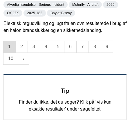
Alvorlig hændelse - Serious incident
Motorfly - Aircraft
2025
OY-JZK
2025-182
Bay of Biscay
Elektrisk røgudvikling og lugt fra en ovn resulterede i brug af
en halon brandslukker og en sikkerhedslanding.
1
2
3
4
5
6
7
8
9
10
Tip
Finder du ikke, det du søger? Klik på ´vis kun
eksakte resultater' under søgefeltet.