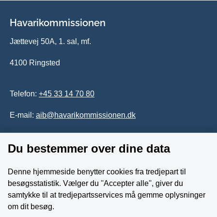
Havarikommissionen
Jættevej 50A, 1. sal, mf.
4100 Ringsted
Telefon:
+45 33 14 70 80
E-mail:
aib@havarikommissionen.dk
Du bestemmer over dine data
Tilgængelighedserklæring
Whistleblowerordning
Denne hjemmeside benytter cookies fra tredjepart til
besøgsstatistik. Vælger du ''Accepter alle'', giver du
Følg os på YouTube
samtykke til at tredjepartsservices må gemme oplysninger
om dit besøg.