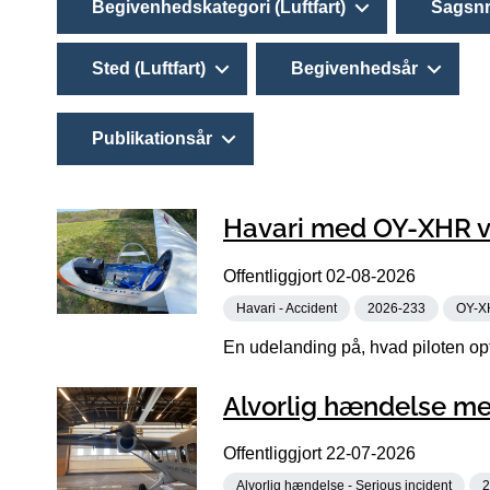
Begivenhedskategori (Luftfart)
Sagsnr
Sted (Luftfart)
Begivenhedsår
Publikationsår
Havari med OY-XHR ve
Offentliggjort
02-08-2026
Havari - Accident
2026-233
OY-X
En udelanding på, hvad piloten opf
Alvorlig hændelse me
Offentliggjort
22-07-2026
Alvorlig hændelse - Serious incident
2