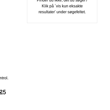
Finder du ikke, det du søger?
Klik på ´vis kun eksakte
resultater' under søgefeltet.
trol.
25