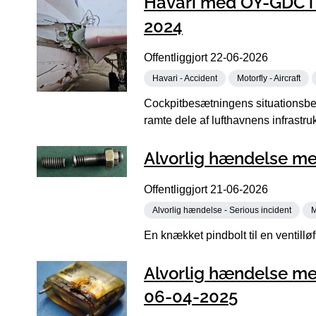
Havari med OY-GDC i N
2024
Offentliggjort
22-06-2026
Havari - Accident
Motorfly - Aircraft
Cockpitbesætningens situationsbevi
ramte dele af lufthavnens infrastrukt
Alvorlig hændelse me
Offentliggjort
21-06-2026
Alvorlig hændelse - Serious incident
M
En knækket pindbolt til en ventillø
Alvorlig hændelse me
06-04-2025