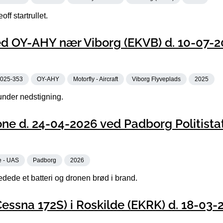
ff startrullet.
d OY-AHY nær Viborg (EKVB) d. 10-07-2
025-353
OY-AHY
Motorfly - Aircraft
Viborg Flyveplads
2025
under nedstigning.
ne d. 24-04-2026 ved Padborg Politista
e - UAS
Padborg
2026
edede et batteri og dronen brød i brand.
essna 172S) i Roskilde (EKRK) d. 18-03-