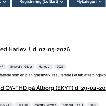
.
Registrering (Luftfart)
Flykategori
d Harlev J. d. 02-05-2026
HR
Svævefly - Glider
Harlev J.
2026
attede som en plan græsmark, resulterede i et tab af retningskon
d OY-FHD på Ålborg (EKYT) d. 29-04-20
025-247
OY-FHD
Motorfly - Aircraft
Aalborg (EKYT)
2025