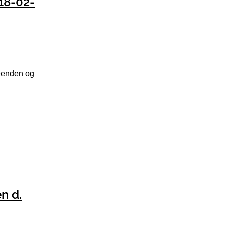
 18-02-
neenden og
n d.