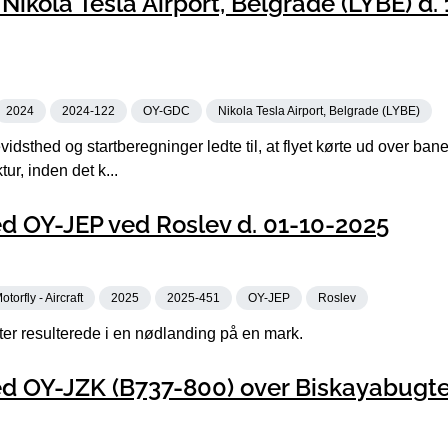
ikola Tesla Airport, Belgrade (LYBE) d.
2024
2024-122
OY-GDC
Nikola Tesla Airport, Belgrade (LYBE)
dsthed og startberegninger ledte til, at flyet kørte ud over ba
ur, inden det k...
d OY-JEP ved Roslev d. 01-10-2025
otorfly - Aircraft
2025
2025-451
OY-JEP
Roslev
fter resulterede i en nødlanding på en mark.
d OY-JZK (B737-800) over Biskayabugte