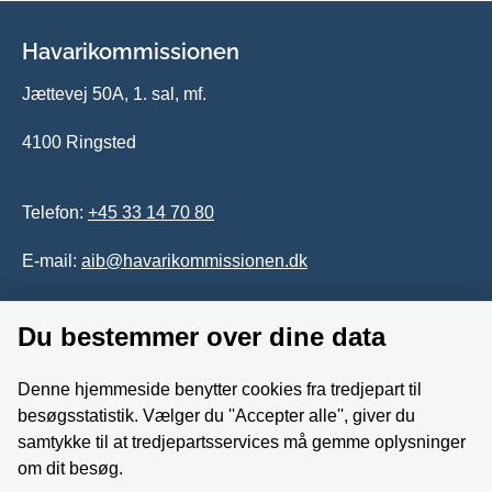
Havarikommissionen
Jættevej 50A, 1. sal, mf.
4100 Ringsted
Telefon:
+45 33 14 70 80
E-mail:
aib@havarikommissionen.dk
Du bestemmer over dine data
Tilgængelighedserklæring
Whistleblowerordning
Denne hjemmeside benytter cookies fra tredjepart til
besøgsstatistik. Vælger du ''Accepter alle'', giver du
Følg os på YouTube
samtykke til at tredjepartsservices må gemme oplysninger
om dit besøg.