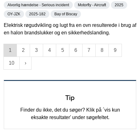
Alvorlig hændelse - Serious incident
Motorfly - Aircraft
2025
OY-JZK
2025-182
Bay of Biscay
Elektrisk røgudvikling og lugt fra en ovn resulterede i brug af
en halon brandslukker og en sikkerhedslanding.
1
2
3
4
5
6
7
8
9
10
Tip
Finder du ikke, det du søger? Klik på ´vis kun
eksakte resultater' under søgefeltet.