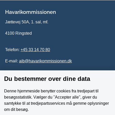
Havarikommissionen
Jættevej 50A, 1. sal, mf.
4100 Ringsted
Telefon:
+45 33 14 70 80
E-mail:
aib@havarikommissionen.dk
Du bestemmer over dine data
Tilgængelighedserklæring
Whistleblowerordning
Denne hjemmeside benytter cookies fra tredjepart til
besøgsstatistik. Vælger du ''Accepter alle'', giver du
Følg os på YouTube
samtykke til at tredjepartsservices må gemme oplysninger
om dit besøg.