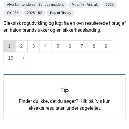
Alvorlig hændelse - Serious incident
Motorfly - Aircraft
2025
OY-JZK
2025-182
Bay of Biscay
Elektrisk røgudvikling og lugt fra en ovn resulterede i brug af
en halon brandslukker og en sikkerhedslanding.
1
2
3
4
5
6
7
8
9
10
Tip
Finder du ikke, det du søger? Klik på ´vis kun
eksakte resultater' under søgefeltet.