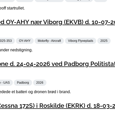
ff startrullet.
d OY-AHY nær Viborg (EKVB) d. 10-07-2
025-353
OY-AHY
Motorfly - Aircraft
Viborg Flyveplads
2025
under nedstigning.
ne d. 24-04-2026 ved Padborg Politista
e - UAS
Padborg
2026
edede et batteri og dronen brød i brand.
essna 172S) i Roskilde (EKRK) d. 18-03-