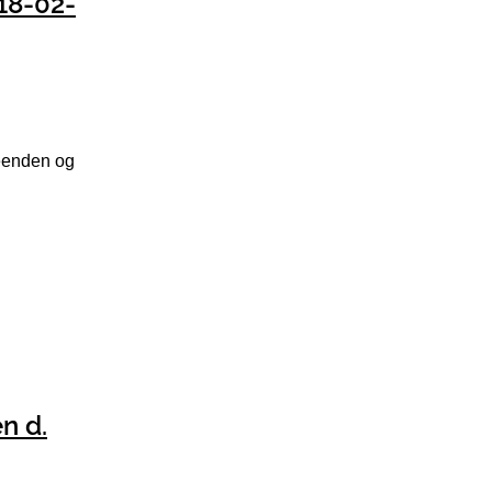
 18-02-
neenden og
n d.