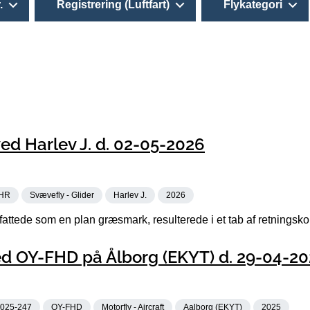
.
Registrering (Luftfart)
Flykategori
d Harlev J. d. 02-05-2026
HR
Svævefly - Glider
Harlev J.
2026
attede som en plan græsmark, resulterede i et tab af retningskon
d OY-FHD på Ålborg (EKYT) d. 29-04-20
025-247
OY-FHD
Motorfly - Aircraft
Aalborg (EKYT)
2025