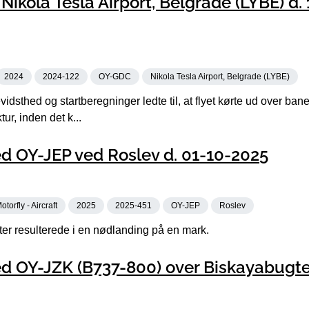
ikola Tesla Airport, Belgrade (LYBE) d.
2024
2024-122
OY-GDC
Nikola Tesla Airport, Belgrade (LYBE)
dsthed og startberegninger ledte til, at flyet kørte ud over ba
ur, inden det k...
d OY-JEP ved Roslev d. 01-10-2025
otorfly - Aircraft
2025
2025-451
OY-JEP
Roslev
fter resulterede i en nødlanding på en mark.
d OY-JZK (B737-800) over Biskayabugte