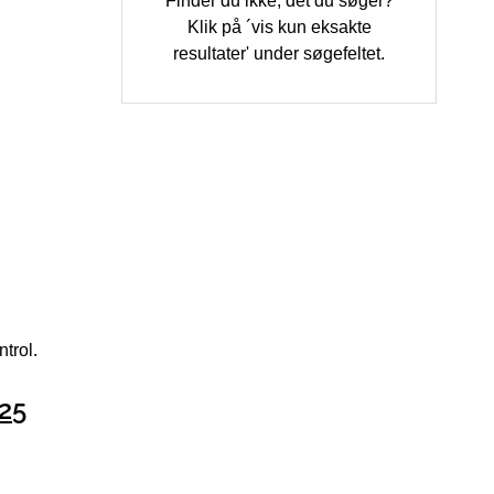
Finder du ikke, det du søger?
Klik på ´vis kun eksakte
resultater' under søgefeltet.
trol.
25