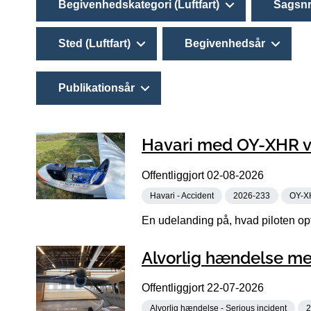
Begivenhedskategori (Luftfart)
Sagsnr
Sted (Luftfart)
Begivenhedsår
Publikationsår
Havari med OY-XHR ve
Offentliggjort
02-08-2026
Havari - Accident
2026-233
OY-X
En udelanding på, hvad piloten opf
Alvorlig hændelse me
Offentliggjort
22-07-2026
Alvorlig hændelse - Serious incident
2