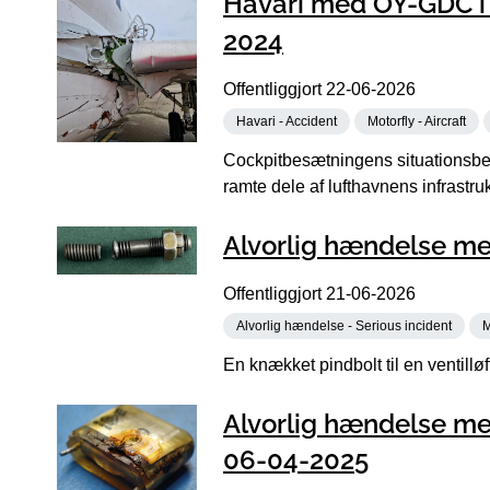
Havari med OY-GDC i N
2024
Offentliggjort
22-06-2026
Havari - Accident
Motorfly - Aircraft
Cockpitbesætningens situationsbevi
ramte dele af lufthavnens infrastrukt
Alvorlig hændelse me
Offentliggjort
21-06-2026
Alvorlig hændelse - Serious incident
M
En knækket pindbolt til en ventillø
Alvorlig hændelse me
06-04-2025