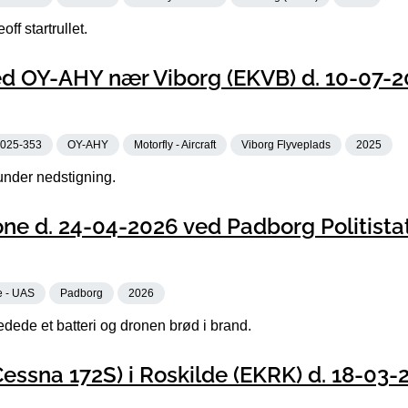
ff startrullet.
d OY-AHY nær Viborg (EKVB) d. 10-07-2
025-353
OY-AHY
Motorfly - Aircraft
Viborg Flyveplads
2025
under nedstigning.
ne d. 24-04-2026 ved Padborg Politista
e - UAS
Padborg
2026
edede et batteri og dronen brød i brand.
essna 172S) i Roskilde (EKRK) d. 18-03-