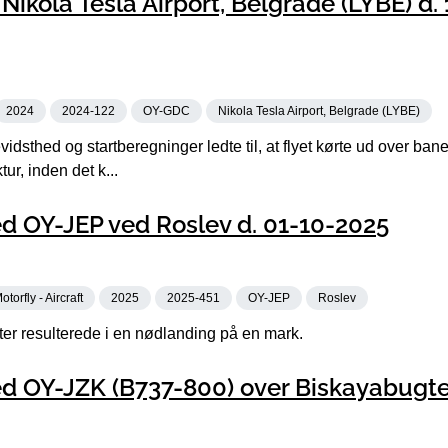
ikola Tesla Airport, Belgrade (LYBE) d.
2024
2024-122
OY-GDC
Nikola Tesla Airport, Belgrade (LYBE)
dsthed og startberegninger ledte til, at flyet kørte ud over ba
ur, inden det k...
d OY-JEP ved Roslev d. 01-10-2025
otorfly - Aircraft
2025
2025-451
OY-JEP
Roslev
fter resulterede i en nødlanding på en mark.
d OY-JZK (B737-800) over Biskayabugte