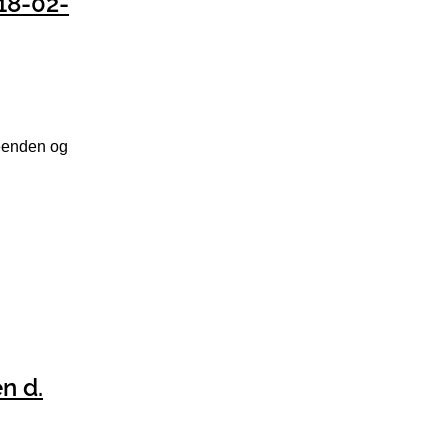
 18-02-
neenden og
n d.