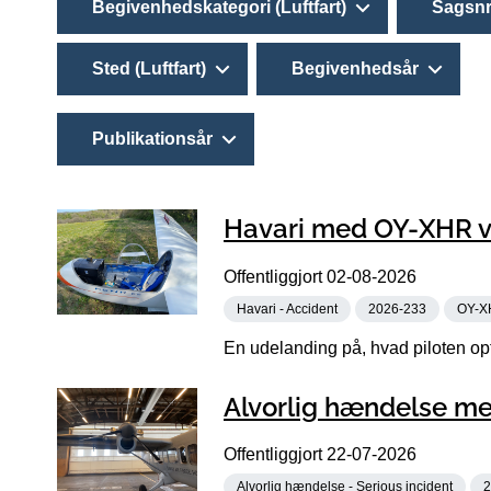
Begivenhedskategori (Luftfart)
Sagsnr
Sted (Luftfart)
Begivenhedsår
Publikationsår
Havari med OY-XHR ve
Offentliggjort
02-08-2026
Havari - Accident
2026-233
OY-X
En udelanding på, hvad piloten opf
Alvorlig hændelse me
Offentliggjort
22-07-2026
Alvorlig hændelse - Serious incident
2