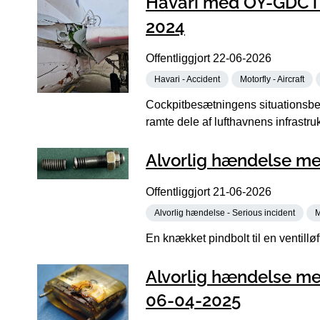
Havari med OY-GDC i N
2024
Offentliggjort
22-06-2026
Havari - Accident
Motorfly - Aircraft
Cockpitbesætningens situationsbevi
ramte dele af lufthavnens infrastrukt
Alvorlig hændelse me
Offentliggjort
21-06-2026
Alvorlig hændelse - Serious incident
M
En knækket pindbolt til en ventillø
Alvorlig hændelse me
06-04-2025