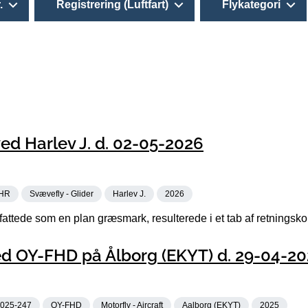
.
Registrering (Luftfart)
Flykategori
d Harlev J. d. 02-05-2026
HR
Svævefly - Glider
Harlev J.
2026
attede som en plan græsmark, resulterede i et tab af retningskon
d OY-FHD på Ålborg (EKYT) d. 29-04-20
025-247
OY-FHD
Motorfly - Aircraft
Aalborg (EKYT)
2025