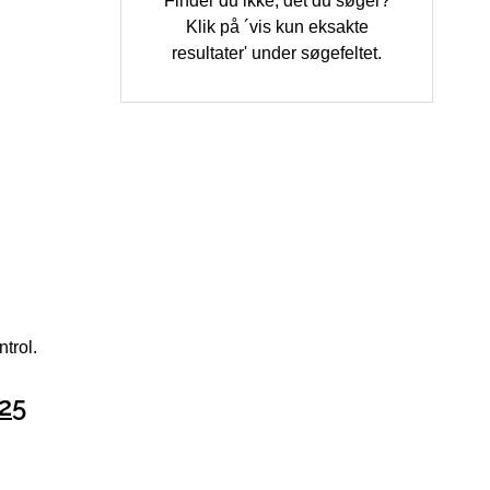
Finder du ikke, det du søger?
Klik på ´vis kun eksakte
resultater' under søgefeltet.
trol.
25