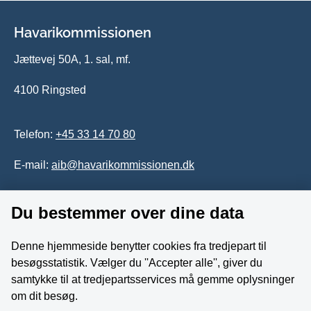
Havarikommissionen
Jættevej 50A, 1. sal, mf.
4100 Ringsted
Telefon:
+45 33 14 70 80
E-mail:
aib@havarikommissionen.dk
Du bestemmer over dine data
Tilgængelighedserklæring
Whistleblowerordning
Denne hjemmeside benytter cookies fra tredjepart til
besøgsstatistik. Vælger du ''Accepter alle'', giver du
Følg os på YouTube
samtykke til at tredjepartsservices må gemme oplysninger
om dit besøg.