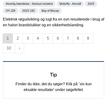
Alvorlig hændelse - Serious incident
Motorfly - Aircraft
2025
OY-JZK
2025-182
Bay of Biscay
Elektrisk røgudvikling og lugt fra en ovn resulterede i brug af
en halon brandslukker og en sikkerhedslanding.
1
2
3
4
5
6
7
8
9
10
Tip
Finder du ikke, det du søger? Klik på ´vis kun
eksakte resultater' under søgefeltet.