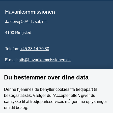
Havarikommissionen
Jættevej 50A, 1. sal, mf.
4100 Ringsted
Telefon:
+45 33 14 70 80
E-mail:
aib@havarikommissionen.dk
Du bestemmer over dine data
Tilgængelighedserklæring
Whistleblowerordning
Denne hjemmeside benytter cookies fra tredjepart til
besøgsstatistik. Vælger du ''Accepter alle'', giver du
Følg os på YouTube
samtykke til at tredjepartsservices må gemme oplysninger
om dit besøg.