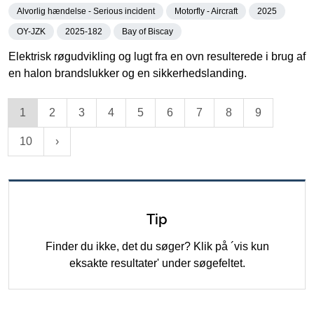
Alvorlig hændelse - Serious incident
Motorfly - Aircraft
2025
OY-JZK
2025-182
Bay of Biscay
Elektrisk røgudvikling og lugt fra en ovn resulterede i brug af
en halon brandslukker og en sikkerhedslanding.
1
2
3
4
5
6
7
8
9
10
Tip
Finder du ikke, det du søger? Klik på ´vis kun
eksakte resultater' under søgefeltet.