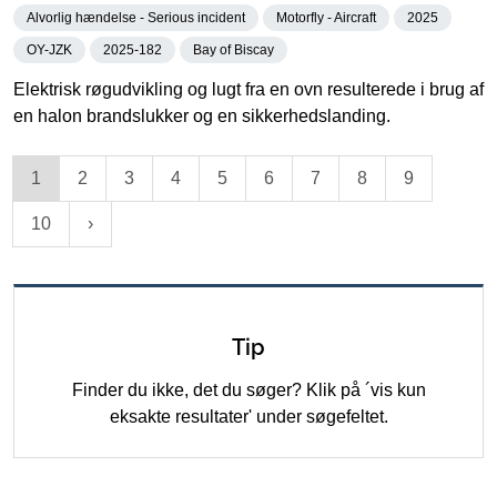
Alvorlig hændelse - Serious incident
Motorfly - Aircraft
2025
OY-JZK
2025-182
Bay of Biscay
Elektrisk røgudvikling og lugt fra en ovn resulterede i brug af
en halon brandslukker og en sikkerhedslanding.
1
2
3
4
5
6
7
8
9
10
Tip
Finder du ikke, det du søger? Klik på ´vis kun
eksakte resultater' under søgefeltet.