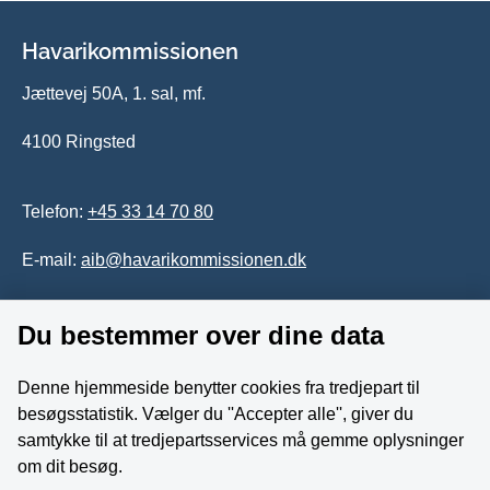
Havarikommissionen
Jættevej 50A, 1. sal, mf.
4100 Ringsted
Telefon:
+45 33 14 70 80
E-mail:
aib@havarikommissionen.dk
Du bestemmer over dine data
Tilgængelighedserklæring
Whistleblowerordning
Denne hjemmeside benytter cookies fra tredjepart til
besøgsstatistik. Vælger du ''Accepter alle'', giver du
Følg os på YouTube
samtykke til at tredjepartsservices må gemme oplysninger
om dit besøg.