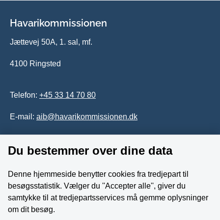
Havarikommissionen
Jættevej 50A, 1. sal, mf.
4100 Ringsted
Telefon:
+45 33 14 70 80
E-mail:
aib@havarikommissionen.dk
Du bestemmer over dine data
Tilgængelighedserklæring
Whistleblowerordning
Denne hjemmeside benytter cookies fra tredjepart til
besøgsstatistik. Vælger du ''Accepter alle'', giver du
Følg os på YouTube
samtykke til at tredjepartsservices må gemme oplysninger
om dit besøg.