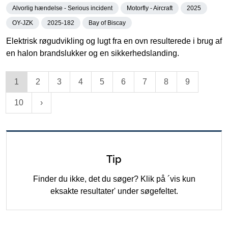
Alvorlig hændelse - Serious incident
Motorfly - Aircraft
2025
OY-JZK
2025-182
Bay of Biscay
Elektrisk røgudvikling og lugt fra en ovn resulterede i brug af
en halon brandslukker og en sikkerhedslanding.
1
2
3
4
5
6
7
8
9
10
Tip
Finder du ikke, det du søger? Klik på ´vis kun
eksakte resultater' under søgefeltet.