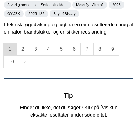
Alvorlig hændelse - Serious incident
Motorfly - Aircraft
2025
OY-JZK
2025-182
Bay of Biscay
Elektrisk røgudvikling og lugt fra en ovn resulterede i brug af
en halon brandslukker og en sikkerhedslanding.
1
2
3
4
5
6
7
8
9
10
Tip
Finder du ikke, det du søger? Klik på ´vis kun
eksakte resultater' under søgefeltet.