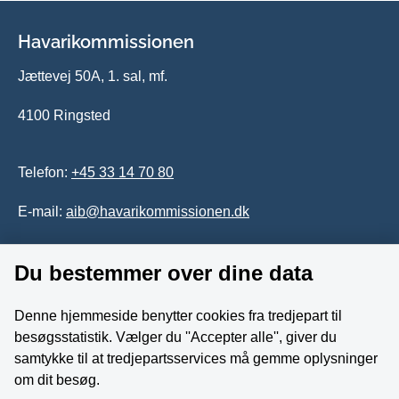
Havarikommissionen
Jættevej 50A, 1. sal, mf.
4100 Ringsted
Telefon:
+45 33 14 70 80
E-mail:
aib@havarikommissionen.dk
Du bestemmer over dine data
Tilgængelighedserklæring
Whistleblowerordning
Denne hjemmeside benytter cookies fra tredjepart til
besøgsstatistik. Vælger du ''Accepter alle'', giver du
Følg os på YouTube
samtykke til at tredjepartsservices må gemme oplysninger
om dit besøg.