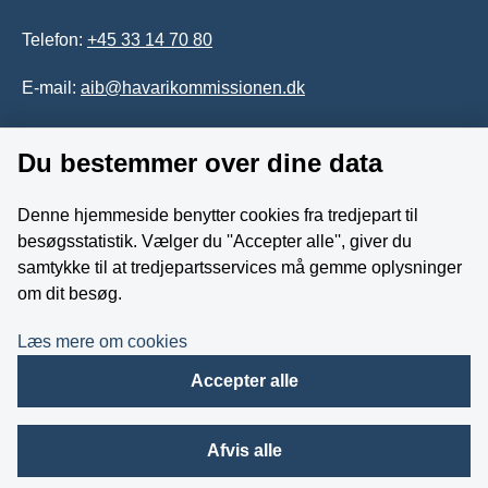
Telefon:
+45 33 14 70 80
E-mail:
aib@havarikommissionen.dk
Tilgængelighedserklæring
Du bestemmer over dine data
Whistleblowerordning
Denne hjemmeside benytter cookies fra tredjepart til
besøgsstatistik. Vælger du ''Accepter alle'', giver du
Følg os på YouTube
samtykke til at tredjepartsservices må gemme oplysninger
om dit besøg.
Læs mere om cookies
Accepter alle
Afvis alle