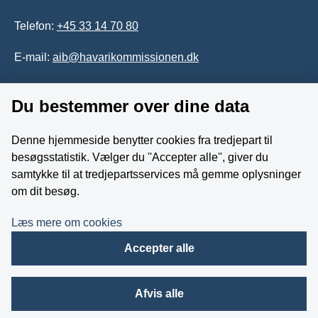
Telefon:
+45 33 14 70 80
E-mail:
aib@havarikommissionen.dk
Tilgængelighedserklæring
Du bestemmer over dine data
Whistleblowerordning
Denne hjemmeside benytter cookies fra tredjepart til
besøgsstatistik. Vælger du ''Accepter alle'', giver du
Følg os på YouTube
samtykke til at tredjepartsservices må gemme oplysninger
om dit besøg.
Læs mere om cookies
Accepter alle
Afvis alle