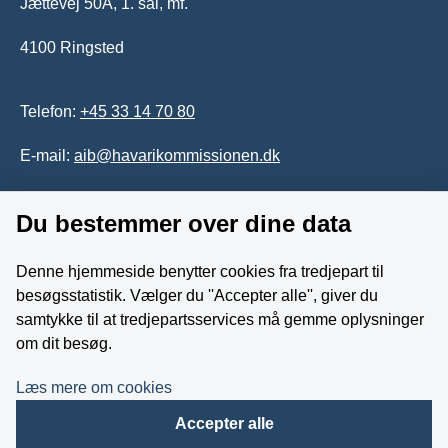
Jættevej 50A, 1. sal, mf.
4100 Ringsted
Telefon:
+45 33 14 70 80
E-mail:
aib@havarikommissionen.dk
Du bestemmer over dine data
Tilgængelighedserklæring
Whistleblowerordning
Denne hjemmeside benytter cookies fra tredjepart til
besøgsstatistik. Vælger du ''Accepter alle'', giver du
Følg os på YouTube
samtykke til at tredjepartsservices må gemme oplysninger
om dit besøg.
Læs mere om cookies
Accepter alle