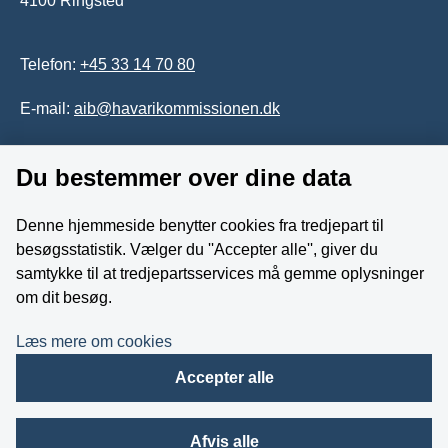
4100 Ringsted
Telefon:
+45 33 14 70 80
E-mail:
aib@havarikommissionen.dk
Tilgængelighedserklæring
Du bestemmer over dine data
Whistleblowerordning
Denne hjemmeside benytter cookies fra tredjepart til
besøgsstatistik. Vælger du ''Accepter alle'', giver du
Følg os på YouTube
samtykke til at tredjepartsservices må gemme oplysninger
om dit besøg.
Læs mere om cookies
Accepter alle
Afvis alle