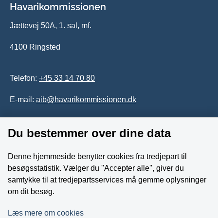
Havarikommissionen
Jættevej 50A, 1. sal, mf.
4100 Ringsted
Telefon:
+45 33 14 70 80
E-mail:
aib@havarikommissionen.dk
Du bestemmer over dine data
Tilgængelighedserklæring
Whistleblowerordning
Denne hjemmeside benytter cookies fra tredjepart til
besøgsstatistik. Vælger du ''Accepter alle'', giver du
Følg os på YouTube
samtykke til at tredjepartsservices må gemme oplysninger
om dit besøg.
Læs mere om cookies