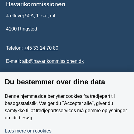
Havarikommissionen
Jættevej 50A, 1. sal, mf.
4100 Ringsted
Telefon:
+45 33 14 70 80
E-mail:
aib@havarikommissionen.dk
Du bestemmer over dine data
Tilgængelighedserklæring
Whistleblowerordning
Denne hjemmeside benytter cookies fra tredjepart til
besøgsstatistik. Vælger du ''Accepter alle'', giver du
Følg os på YouTube
samtykke til at tredjepartsservices må gemme oplysninger
om dit besøg.
Læs mere om cookies