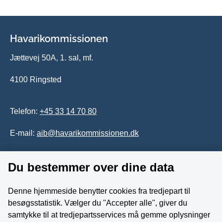
Havarikommissionen
Jættevej 50A, 1. sal, mf.
4100 Ringsted
Telefon:
+45 33 14 70 80
E-mail:
aib@havarikommissionen.dk
Du bestemmer over dine data
Tilgængelighedserklæring
Whistleblowerordning
Denne hjemmeside benytter cookies fra tredjepart til
besøgsstatistik. Vælger du ''Accepter alle'', giver du
Følg os på YouTube
samtykke til at tredjepartsservices må gemme oplysninger