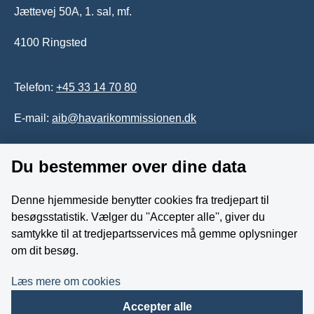
Jættevej 50A, 1. sal, mf.
4100 Ringsted
Telefon:
+45 33 14 70 80
E-mail:
aib@havarikommissionen.dk
Du bestemmer over dine data
Tilgængelighedserklæring
Whistleblowerordning
Denne hjemmeside benytter cookies fra tredjepart til
besøgsstatistik. Vælger du ''Accepter alle'', giver du
Følg os på YouTube
samtykke til at tredjepartsservices må gemme oplysninger
om dit besøg.
Læs mere om cookies
Accepter alle