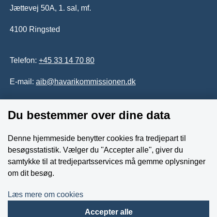
Jættevej 50A, 1. sal, mf.
4100 Ringsted
Telefon:
+45 33 14 70 80
E-mail:
aib@havarikommissionen.dk
Du bestemmer over dine data
Tilgængelighedserklæring
Whistleblowerordning
Denne hjemmeside benytter cookies fra tredjepart til
besøgsstatistik. Vælger du ''Accepter alle'', giver du
Følg os på YouTube
samtykke til at tredjepartsservices må gemme oplysninger
om dit besøg.
Læs mere om cookies
Accepter alle