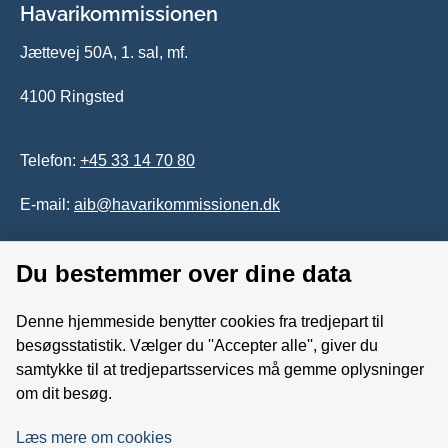
Havarikommissionen
Jættevej 50A, 1. sal, mf.
4100 Ringsted
Telefon:
+45 33 14 70 80
E-mail:
aib@havarikommissionen.dk
Du bestemmer over dine data
Tilgængelighedserklæring
Whistleblowerordning
Denne hjemmeside benytter cookies fra tredjepart til
besøgsstatistik. Vælger du ''Accepter alle'', giver du
Følg os på YouTube
samtykke til at tredjepartsservices må gemme oplysninger
om dit besøg.
Læs mere om cookies