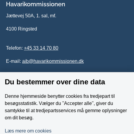
Havarikommissionen
Jættevej 50A, 1. sal, mf.
4100 Ringsted
Telefon:
+45 33 14 70 80
E-mail:
aib@havarikommissionen.dk
Du bestemmer over dine data
Tilgængelighedserklæring
Whistleblowerordning
Denne hjemmeside benytter cookies fra tredjepart til
besøgsstatistik. Vælger du ''Accepter alle'', giver du
Følg os på YouTube
samtykke til at tredjepartsservices må gemme oplysninger
om dit besøg.
Læs mere om cookies