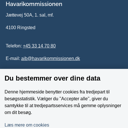
Havarikommissionen
Jættevej 50A, 1. sal, mf.
4100 Ringsted
Telefon:
+45 33 14 70 80
E-mail:
aib@havarikommissionen.dk
Du bestemmer over dine data
Tilgængelighedserklæring
Whistleblowerordning
Denne hjemmeside benytter cookies fra tredjepart til
besøgsstatistik. Vælger du ''Accepter alle'', giver du
Følg os på YouTube
samtykke til at tredjepartsservices må gemme oplysninger
om dit besøg.
Læs mere om cookies