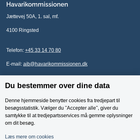
Havarikommissionen
Jættevej 50A, 1. sal, mf.
4100 Ringsted
Telefon:
+45 33 14 70 80
E-mail:
aib@havarikommissionen.dk
Du bestemmer over dine data
Tilgængelighedserklæring
Whistleblowerordning
Denne hjemmeside benytter cookies fra tredjepart til
besøgsstatistik. Vælger du ''Accepter alle'', giver du
Følg os på YouTube
samtykke til at tredjepartsservices må gemme oplysninger
om dit besøg.
Læs mere om cookies