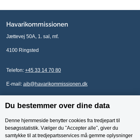
Havarikommissionen
Jættevej 50A, 1. sal, mf.
4100 Ringsted
Telefon:
+45 33 14 70 80
E-mail:
aib@havarikommissionen.dk
Du bestemmer over dine data
Tilgængelighedserklæring
Whistleblowerordning
Denne hjemmeside benytter cookies fra tredjepart til
besøgsstatistik. Vælger du ''Accepter alle'', giver du
Følg os på YouTube
samtykke til at tredjepartsservices må gemme oplysninger