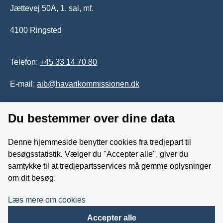
Jættevej 50A, 1. sal, mf.
4100 Ringsted
Telefon:
+45 33 14 70 80
E-mail:
aib@havarikommissionen.dk
Du bestemmer over dine data
Tilgængelighedserklæring
Whistleblowerordning
Denne hjemmeside benytter cookies fra tredjepart til
besøgsstatistik. Vælger du ''Accepter alle'', giver du
Følg os på YouTube
samtykke til at tredjepartsservices må gemme oplysninger
om dit besøg.
Læs mere om cookies
Accepter alle