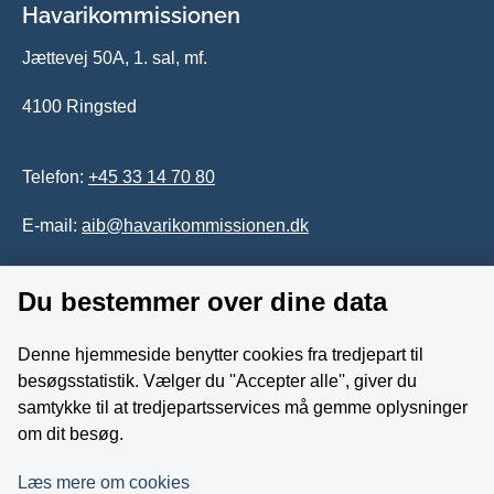
Havarikommissionen
Jættevej 50A, 1. sal, mf.
4100 Ringsted
Telefon:
+45 33 14 70 80
E-mail:
aib@havarikommissionen.dk
Du bestemmer over dine data
Tilgængelighedserklæring
Whistleblowerordning
Denne hjemmeside benytter cookies fra tredjepart til
besøgsstatistik. Vælger du ''Accepter alle'', giver du
Følg os på YouTube
samtykke til at tredjepartsservices må gemme oplysninger
om dit besøg.
Læs mere om cookies