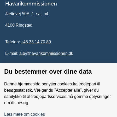
Havarikommissionen
Jættevej 50A, 1. sal, mf.
4100 Ringsted
Telefon:
+45 33 14 70 80
E-mail:
aib@havarikommissionen.dk
Du bestemmer over dine data
Tilgængelighedserklæring
Whistleblowerordning
Denne hjemmeside benytter cookies fra tredjepart til
besøgsstatistik. Vælger du ''Accepter alle'', giver du
Følg os på YouTube
samtykke til at tredjepartsservices må gemme oplysninger
om dit besøg.
Læs mere om cookies