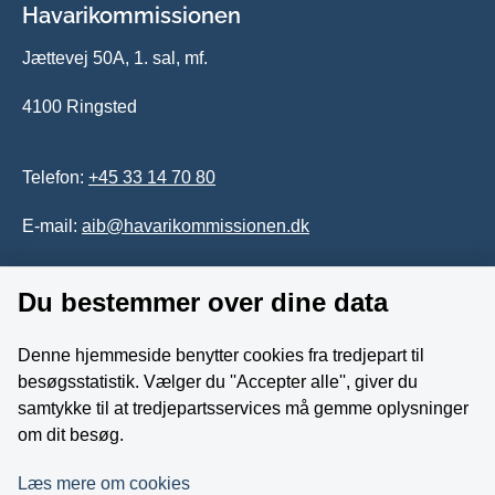
Havarikommissionen
Jættevej 50A, 1. sal, mf.
4100 Ringsted
Telefon:
+45 33 14 70 80
E-mail:
aib@havarikommissionen.dk
Du bestemmer over dine data
Tilgængelighedserklæring
Whistleblowerordning
Denne hjemmeside benytter cookies fra tredjepart til
besøgsstatistik. Vælger du ''Accepter alle'', giver du
Følg os på YouTube
samtykke til at tredjepartsservices må gemme oplysninger
om dit besøg.
Læs mere om cookies