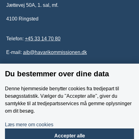
Jættevej 50A, 1. sal, mf.
4100 Ringsted
Telefon:
+45 33 14 70 80
E-mail:
aib@havarikommissionen.dk
Du bestemmer over dine data
Tilgængelighedserklæring
Whistleblowerordning
Denne hjemmeside benytter cookies fra tredjepart til
besøgsstatistik. Vælger du ''Accepter alle'', giver du
Følg os på YouTube
samtykke til at tredjepartsservices må gemme oplysninger
om dit besøg.
Læs mere om cookies
Accepter alle