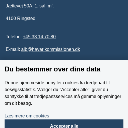
Jættevej 50A, 1. sal, mf.
4100 Ringsted
Telefon:
+45 33 14 70 80
E-mail:
aib@havarikommissionen.dk
Tilgængelighedserklæring
Du bestemmer over dine data
Whistleblowerordning
Denne hjemmeside benytter cookies fra tredjepart til
besøgsstatistik. Vælger du ''Accepter alle'', giver du
Følg os på YouTube
samtykke til at tredjepartsservices må gemme oplysninger
om dit besøg.
Læs mere om cookies
Accepter alle