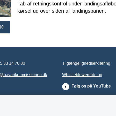
Tab af retningskontrol under landingsafløbet
kørsel ud over siden af landingsbanen.
10
5 33 14 70 80
Tilgængelighedserklæring
b@havarikommissionen.dk
Whistleblowerordning
Følg os på YouTube