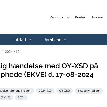
Rapportering
Kontakt
Presse
Luftfart
Jernbane
2024-410
rlig hændelse med OY-XSD på
uphede (EKVE) d. 17-08-2024
delse - Serious incident
2024-410
OY-XSD
Svævefly - Glider
e (EKVE)
2024